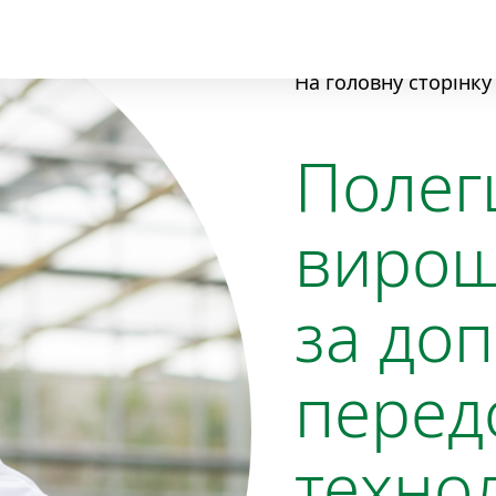
На головну сторінку
Полег
вирощ
за до
перед
техно