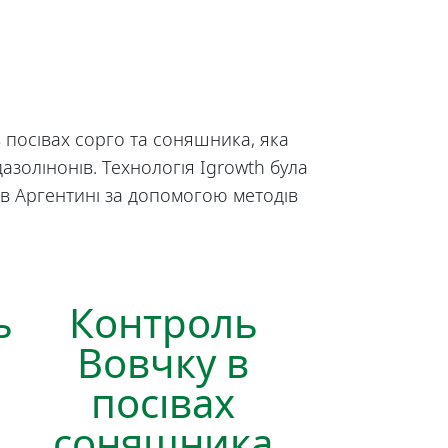
в посівах сорго та соняшника, яка
ідазолінонів. Технологія Igrowth була
 в Аргентині за допомогою методів
ь
Контроль
Вовчку в
посівах
соняшника