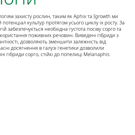
огіям захисту рослин, таким як Aphix та Igrowth ми
потенціал культур протягом усього циклу їх росту. За
ій забезпечується необхідна густота посіву сорго та
икористання поживних речовин. Виведені гібриди з
нтності, дозволяють зменшити залежність від
часні досягнення в галузі генетики дозволили
і гібриди сорго, стійкі до попелиці Melanaphis