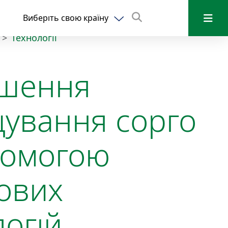
Виберіть свою країну
Технології
шення
ування сорго
помогою
ових
логій