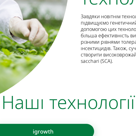
Завдяки новітнім технол
підвищуємо генетичний 
допомогою цих технолог
більша ефективність в
різними рівнями толера
інсектицидів. Також, су
створити високоврожайн
sacchari (SCA).
Наші технології
igrowth