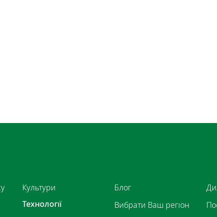
ку
Культури
Блог
Ди
Технології
Вибрати Ваш регіон
По