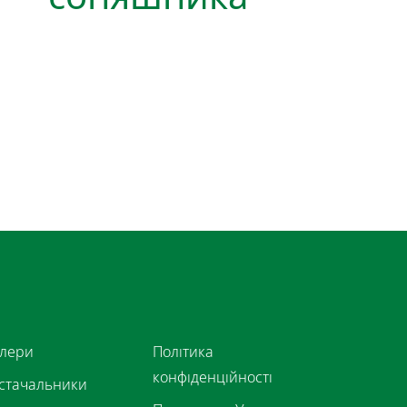
лери
Політика
конфіденційності
стачальники